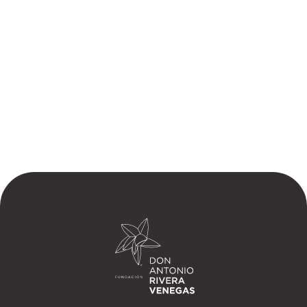
financial assistance during crises and natural disasters.
$200,000 of
$300,00
raised
🐶 Campañas Caninas
DONATE NOW