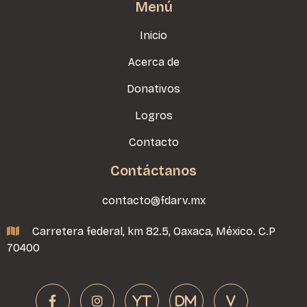
Menú
Inicio
Acerca de
Donativos
Logros
Contacto
Contáctanos
contacto@fdarv.mx
Carretera federal, km 82.5, Oaxaca, México. C.P

70400


YT
DM
v