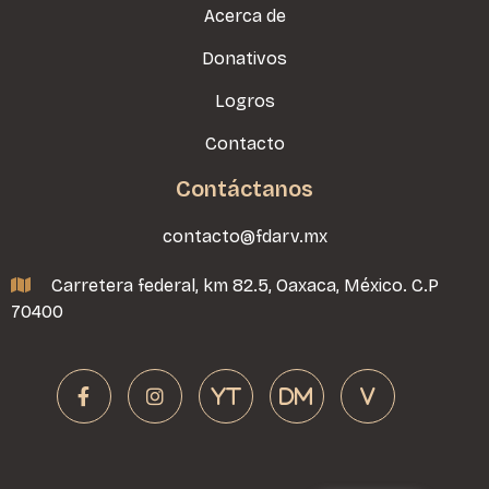
Acerca de
Donativos
Logros
Contacto
Contáctanos
contacto@fdarv.mx
Carretera federal, km 82.5, Oaxaca, México. C.P

70400


YT
DM
v